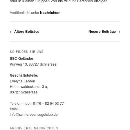
oder in kleinen Gruppen von bis zu fünf Personen erfolgen.
Veröffentlicht unter
Nachrichten
Beitragsnavigation
←
Ältere Beiträge
Neuere Beiträge
→
SO FINDEN SIE UNS:
SSC-Gelände:
Kurweg 13, 83727 Schliersee
Geschäftststelle:
Evelyne Kehren
Hohenwaldeckerstr. 3 a,
83727 Schliersee
Telefon-mobil: 0176 – 82 64 03 77
email:
info@schlierseer-segelclub.de
ARCHIVIERTE NACHRICHTEN