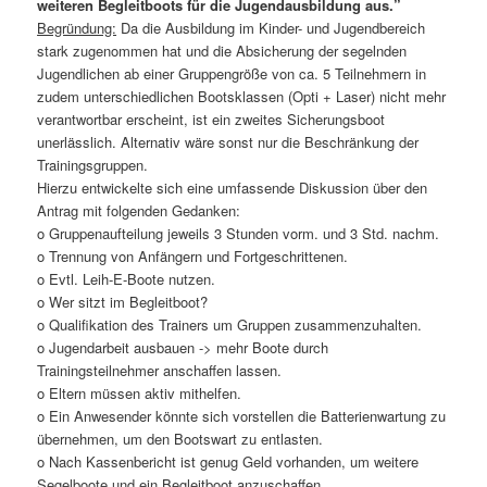
weiteren Begleitboots für die Jugendausbildung aus.”
Begründung:
Da die Ausbildung im Kinder- und Jugendbereich
stark zugenommen hat und die Absicherung der segelnden
Jugendlichen ab einer Gruppengröße von ca. 5 Teilnehmern in
zudem unterschiedlichen Bootsklassen (Opti + Laser) nicht mehr
verantwortbar erscheint, ist ein zweites Sicherungsboot
unerlässlich. Alternativ wäre sonst nur die Beschränkung der
Trainingsgruppen.
Hierzu entwickelte sich eine umfassende Diskussion über den
Antrag mit folgenden Gedanken:
o Gruppenaufteilung jeweils 3 Stunden vorm. und 3 Std. nachm.
o Trennung von Anfängern und Fortgeschrittenen.
o Evtl. Leih-E-Boote nutzen.
o Wer sitzt im Begleitboot?
o Qualifikation des Trainers um Gruppen zusammenzuhalten.
o Jugendarbeit ausbauen -> mehr Boote durch
Trainingsteilnehmer anschaffen lassen.
o Eltern müssen aktiv mithelfen.
o Ein Anwesender könnte sich vorstellen die Batterienwartung zu
übernehmen, um den Bootswart zu entlasten.
o Nach Kassenbericht ist genug Geld vorhanden, um weitere
Segelboote und ein Begleitboot anzuschaffen.