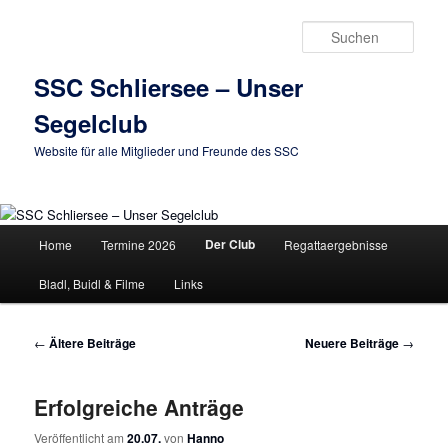
Zum
Zum
primären
sekundären
Such
Inhalt
Inhalt
springen
springen
SSC Schliersee – Unser
Segelclub
Website für alle Mitglieder und Freunde des SSC
Hauptmenü
Der Club
Home
Termine 2026
Regattaergebnisse
Bladl, Buidl & Filme
Links
Beitragsnavigation
←
Ältere Beiträge
Neuere Beiträge
→
Erfolgreiche Anträge
Veröffentlicht am
20.07.
von
Hanno