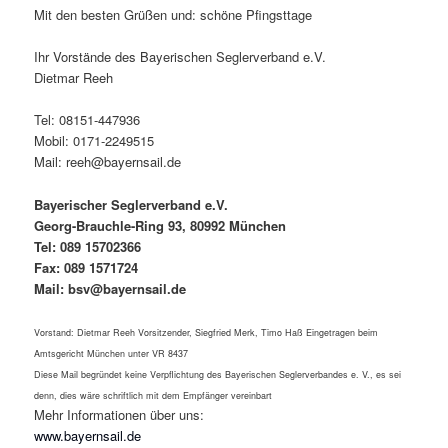
Mit den besten Grüßen und: schöne Pfingsttage
Ihr Vorstände des Bayerischen Seglerverband e.V.
Dietmar Reeh
Tel: 08151-447936
Mobil: 0171-2249515
Mail: reeh@bayernsail.de
Bayerischer Seglerverband e.V.
Georg-Brauchle-Ring 93, 80992 München
Tel: 089 15702366
Fax: 089 1571724
Mail: bsv@bayernsail.de
Vorstand: Dietmar Reeh Vorsitzender, Siegfried Merk, Timo Haß
Eingetragen beim
Amtsgericht München unter VR 8437
Diese Mail begründet keine Verpflichtung des Bayerischen Seglerverbandes e. V., es sei
denn, dies wäre schriftlich mit dem Empfänger vereinbart
Mehr Informationen über uns:
www.bayernsail.de