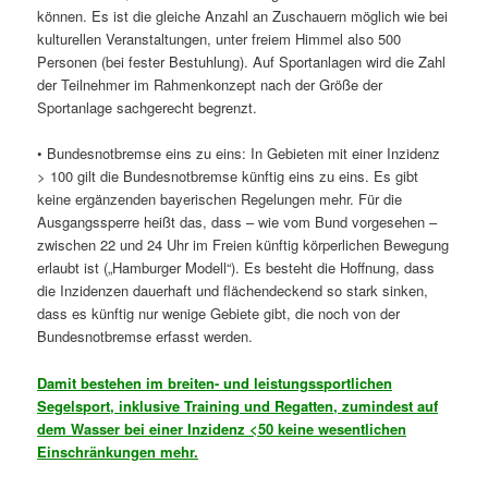
können. Es ist die gleiche Anzahl an Zuschauern möglich wie bei
kulturellen Veranstaltungen, unter freiem Himmel also 500
Personen (bei fester Bestuhlung). Auf Sportanlagen wird die Zahl
der Teilnehmer im Rahmenkonzept nach der Größe der
Sportanlage sachgerecht begrenzt.
• Bundesnotbremse eins zu eins: In Gebieten mit einer Inzidenz
> 100 gilt die Bundesnotbremse künftig eins zu eins. Es gibt
keine ergänzenden bayerischen Regelungen mehr. Für die
Ausgangssperre heißt das, dass – wie vom Bund vorgesehen –
zwischen 22 und 24 Uhr im Freien künftig körperlichen Bewegung
erlaubt ist („Hamburger Modell“). Es besteht die Hoffnung, dass
die Inzidenzen dauerhaft und flächendeckend so stark sinken,
dass es künftig nur wenige Gebiete gibt, die noch von der
Bundesnotbremse erfasst werden.
Damit bestehen im breiten- und leistungssportlichen
Segelsport, inklusive Training und Regatten, zumindest auf
dem Wasser bei einer Inzidenz <50 keine wesentlichen
Einschränkungen mehr.