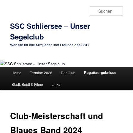
Zum
primären
Such
Inhalt
springen
SSC Schliersee – Unser
Segelclub
Website für alle Mitglieder und Freunde des SSC
Hauptmenü
Regattaergebnisse
Home
Termine 2026
Der Club
Bladl, Buidl & Filme
Links
Club-Meisterschaft und
Blaues Band 2024