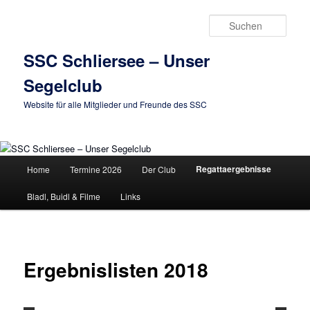
Zum
primären
Such
Inhalt
springen
SSC Schliersee – Unser
Segelclub
Website für alle Mitglieder und Freunde des SSC
Hauptmenü
Regattaergebnisse
Home
Termine 2026
Der Club
Bladl, Buidl & Filme
Links
Ergebnislisten 2018