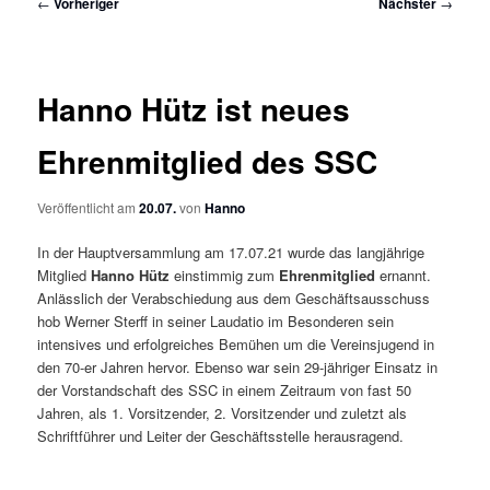
Beitragsnavigation
←
Vorheriger
Nächster
→
Hanno Hütz ist neues
Ehrenmitglied des SSC
Veröffentlicht am
20.07.
von
Hanno
In der Hauptversammlung am 17.07.21 wurde das langjährige
Mitglied
Hanno Hütz
einstimmig zum
Ehrenmitglied
ernannt.
Anlässlich der Verabschiedung aus dem Geschäftsausschuss
hob Werner Sterff in seiner Laudatio im Besonderen sein
intensives und erfolgreiches Bemühen um die Vereinsjugend in
den 70-er Jahren hervor. Ebenso war sein 29-jähriger Einsatz in
der Vorstandschaft des SSC in einem Zeitraum von fast 50
Jahren, als 1. Vorsitzender, 2. Vorsitzender und zuletzt als
Schriftführer und Leiter der Geschäftsstelle herausragend.