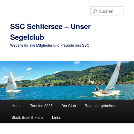
Zum
primären
Such
Inhalt
springen
SSC Schliersee – Unser
Segelclub
Website für alle Mitglieder und Freunde des SSC
Hauptmenü
Home
Termine 2026
Der Club
Regattaergebnisse
Bladl, Buidl & Filme
Links