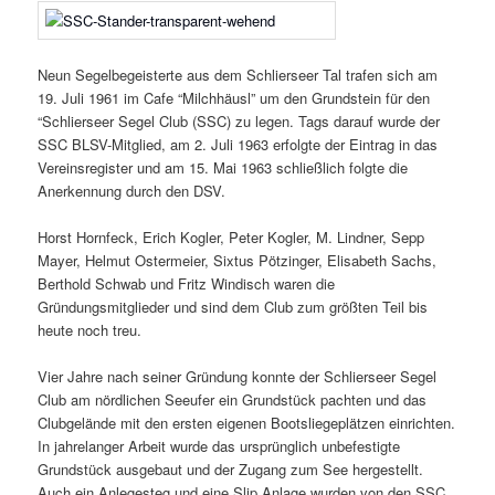
Neun Segelbegeisterte aus dem Schlierseer Tal trafen sich am
19. Juli 1961 im Cafe “Milchhäusl” um den Grundstein für den
“Schlierseer Segel Club (SSC) zu legen. Tags darauf wurde der
SSC BLSV-Mitglied, am 2. Juli 1963 erfolgte der Eintrag in das
Vereinsregister und am 15. Mai 1963 schließlich folgte die
Anerkennung durch den DSV.
Horst Hornfeck, Erich Kogler, Peter Kogler, M. Lindner, Sepp
Mayer, Helmut Ostermeier, Sixtus Pötzinger, Elisabeth Sachs,
Berthold Schwab und Fritz Windisch waren die
Gründungsmitglieder und sind dem Club zum größten Teil bis
heute noch treu.
Vier Jahre nach seiner Gründung konnte der Schlierseer Segel
Club am nördlichen Seeufer ein Grundstück pachten und das
Clubgelände mit den ersten eigenen Bootsliegeplätzen einrichten.
In jahrelanger Arbeit wurde das ursprünglich unbefestigte
Grundstück ausgebaut und der Zugang zum See hergestellt.
Auch ein Anlegesteg und eine Slip Anlage wurden von den SSC