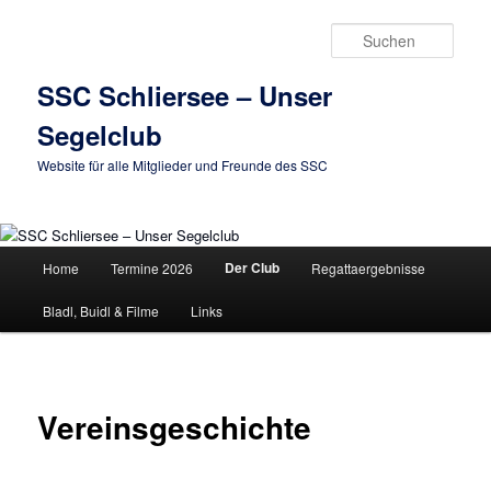
Zum
primären
Such
Inhalt
springen
SSC Schliersee – Unser
Segelclub
Website für alle Mitglieder und Freunde des SSC
Hauptmenü
Der Club
Home
Termine 2026
Regattaergebnisse
Bladl, Buidl & Filme
Links
Vereinsgeschichte