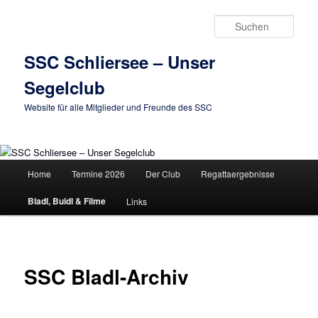
Zum
primären
Such
Inhalt
springen
SSC Schliersee – Unser
Segelclub
Website für alle Mitglieder und Freunde des SSC
Hauptmenü
Home
Termine 2026
Der Club
Regattaergebnisse
Bladl, Buidl & Filme
Links
SSC Bladl-Archiv