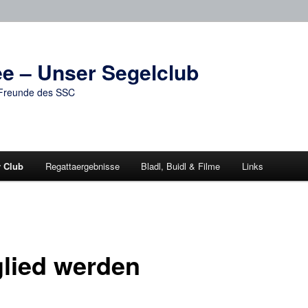
e – Unser Segelclub
d Freunde des SSC
r Club
Regattaergebnisse
Bladl, Buidl & Filme
Links
glied werden