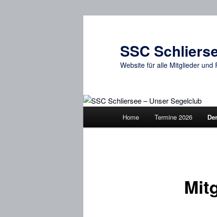
Zum
primären
Inhalt
SSC Schlierse
springen
Website für alle Mitglieder un
Hauptmenü
Home
Termine 2026
De
Mit