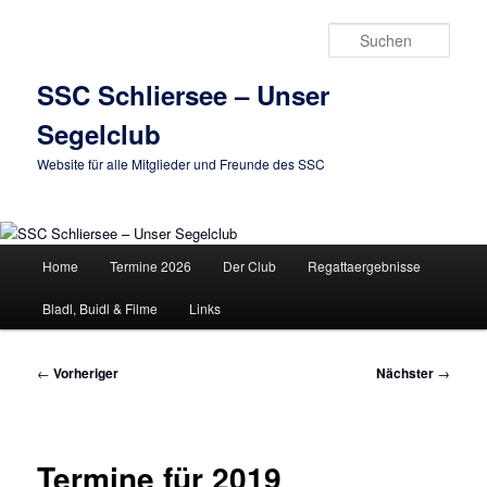
Zum
primären
Such
Inhalt
springen
SSC Schliersee – Unser
Segelclub
Website für alle Mitglieder und Freunde des SSC
Hauptmenü
Home
Termine 2026
Der Club
Regattaergebnisse
Bladl, Buidl & Filme
Links
Beitragsnavigation
←
Vorheriger
Nächster
→
Termine für 2019