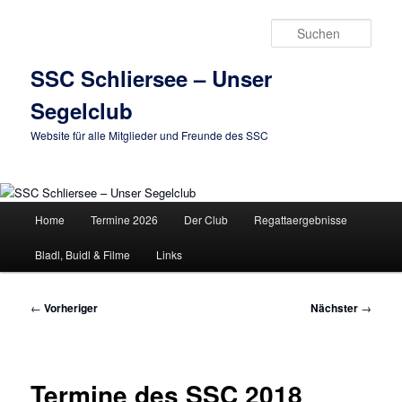
Zum
primären
Such
Inhalt
springen
SSC Schliersee – Unser
Segelclub
Website für alle Mitglieder und Freunde des SSC
Hauptmenü
Home
Termine 2026
Der Club
Regattaergebnisse
Bladl, Buidl & Filme
Links
Beitragsnavigation
←
Vorheriger
Nächster
→
Termine des SSC 2018