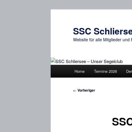
Zum
primären
Inhalt
SSC Schlierse
springen
Website für alle Mitglieder un
Hauptmenü
Home
Termine 2026
Der
Beitragsnavigation
←
Vorheriger
SSC