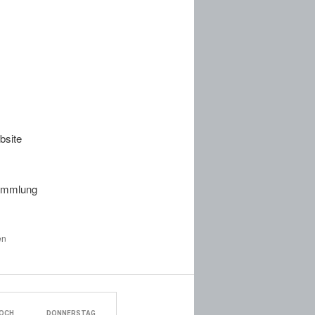
r
bsite
sammlung
en