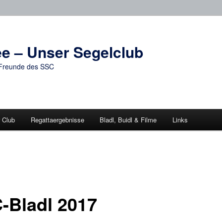
e – Unser Segelclub
d Freunde des SSC
 Club
Regattaergebnisse
Bladl, Buidl & Filme
Links
-Bladl 2017