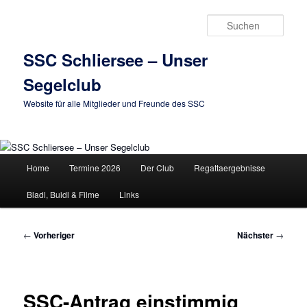
Zum
primären
Such
Inhalt
springen
SSC Schliersee – Unser
Segelclub
Website für alle Mitglieder und Freunde des SSC
Hauptmenü
Home
Termine 2026
Der Club
Regattaergebnisse
Bladl, Buidl & Filme
Links
Beitragsnavigation
←
Vorheriger
Nächster
→
SSC-Antrag einstimmig