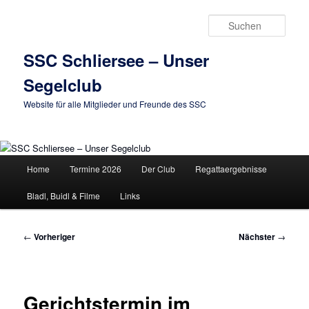
Zum
primären
Such
Inhalt
springen
SSC Schliersee – Unser
Segelclub
Website für alle Mitglieder und Freunde des SSC
Hauptmenü
Home
Termine 2026
Der Club
Regattaergebnisse
Bladl, Buidl & Filme
Links
Beitragsnavigation
←
Vorheriger
Nächster
→
Gerichtstermin im