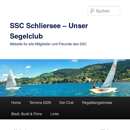
Zum
primären
Such
Inhalt
springen
SSC Schliersee – Unser
Segelclub
Website für alle Mitglieder und Freunde des SSC
Hauptmenü
Home
Termine 2026
Der Club
Regattaergebnisse
Bladl, Buidl & Filme
Links