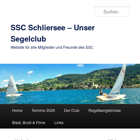
Zum
primären
Such
Inhalt
springen
SSC Schliersee – Unser
Segelclub
Website für alle Mitglieder und Freunde des SSC
Hauptmenü
Home
Termine 2026
Der Club
Regattaergebnisse
Bladl, Buidl & Filme
Links