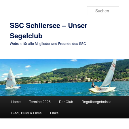
Zum
primären
Such
Inhalt
springen
SSC Schliersee – Unser
Segelclub
Website für alle Mitglieder und Freunde des SSC
Hauptmenü
Home
Termine 2026
Der Club
Regattaergebnisse
Bladl, Buidl & Filme
Links