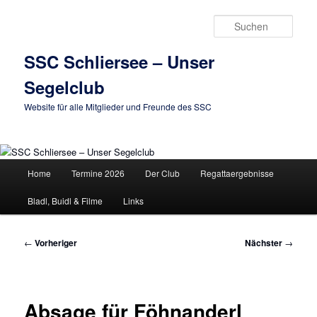
Zum
primären
Such
Inhalt
springen
SSC Schliersee – Unser
Segelclub
Website für alle Mitglieder und Freunde des SSC
Hauptmenü
Home
Termine 2026
Der Club
Regattaergebnisse
Bladl, Buidl & Filme
Links
Beitragsnavigation
←
Vorheriger
Nächster
→
Absage für Föhnanderl