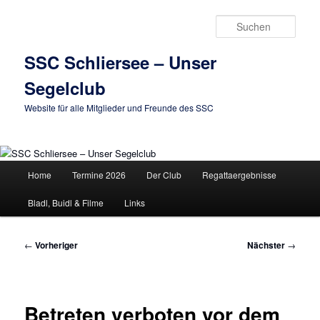
Zum
primären
Such
Inhalt
springen
SSC Schliersee – Unser
Segelclub
Website für alle Mitglieder und Freunde des SSC
Hauptmenü
Home
Termine 2026
Der Club
Regattaergebnisse
Bladl, Buidl & Filme
Links
Beitragsnavigation
←
Vorheriger
Nächster
→
Betreten verboten vor dem