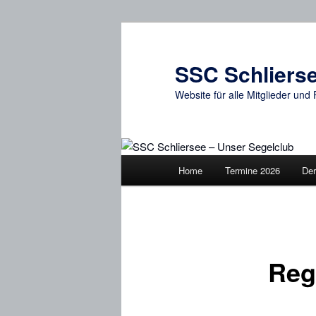
Zum
primären
Inhalt
SSC Schlierse
springen
Website für alle Mitglieder un
Hauptmenü
Home
Termine 2026
Der
Reg