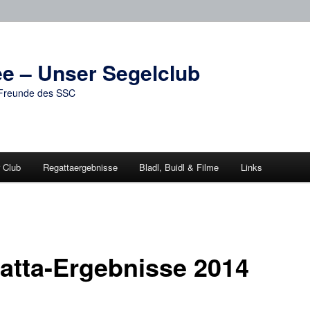
e – Unser Segelclub
d Freunde des SSC
 Club
Regattaergebnisse
Bladl, Buidl & Filme
Links
atta-Ergebnisse 2014