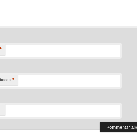
*
*
dresse