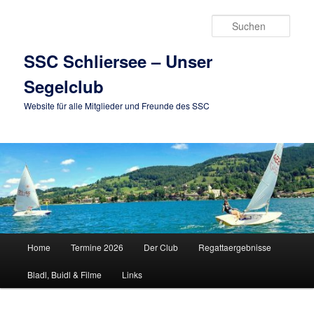
Zum
primären
Such
Inhalt
springen
SSC Schliersee – Unser
Segelclub
Website für alle Mitglieder und Freunde des SSC
Hauptmenü
Home
Termine 2026
Der Club
Regattaergebnisse
Bladl, Buidl & Filme
Links