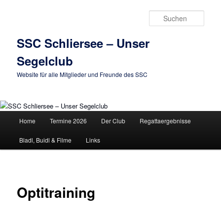
Zum
primären
Such
Inhalt
springen
SSC Schliersee – Unser
Segelclub
Website für alle Mitglieder und Freunde des SSC
Hauptmenü
Home
Termine 2026
Der Club
Regattaergebnisse
Bladl, Buidl & Filme
Links
Optitraining