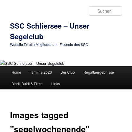
Zum
primären
Such
Inhalt
springen
SSC Schliersee – Unser
Segelclub
Website für alle Mitglieder und Freunde des SSC
Hauptmenü
Home
Termine 2026
Der Club
Regattaergebnisse
Bladl, Buidl & Filme
Links
Images tagged
"segelwochenende"