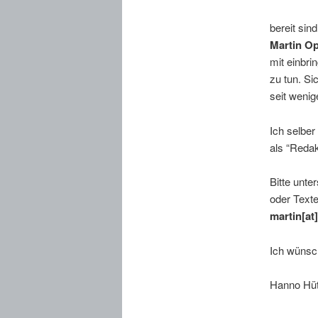
bereit sin
Martin O
mit einbri
zu tun. Si
seit wenig
Ich selber
als “Redak
Bitte unte
oder Texte
martin[at
Ich wünsc
Hanno Hü