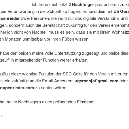
Ich freue mich jetzt
2 Nachfolger
präsentieren zu k
d die Verantwortung in der Zukunft zu tragen. Es sind dies mit
Uli Ger
ppenrieder
zwei Personen, die nicht nur das digitale Verständnis un
ngen, sondern auch die Bereitschaft zukünftig für den Verein ehrenamt
cherlich nicht von Nachteil muss es sein, dass sie mit ihrem Wohnsi
en Monaten unmittelbar vor ihren Füßen wissen!
 habe den beiden meine volle Unterstützung zugesagt und bleibe dies
teur” in mitarbeitender Funktion weiter erhalten.
rstützt diese wichtige Funktion der SSC-Seite für den Verein mit euren
n, die zukünftig an die Email-Adressen:
ugersch[at]gmail.com
oder
]oppenrieder.com
zu richten wären.
he meine Nachfolgern einen gelingenden Einstand!
tz