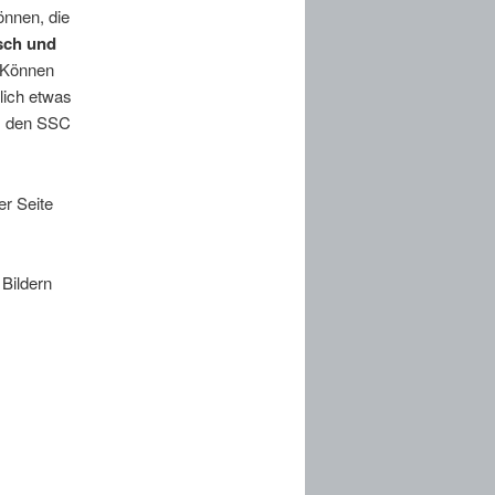
önnen, die
sch und
d Können
lich etwas
tz den SSC
er Seite
 Bildern