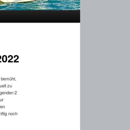
2022
 bemüht,
uell zu
iegenden 2
ur
den
nftig noch