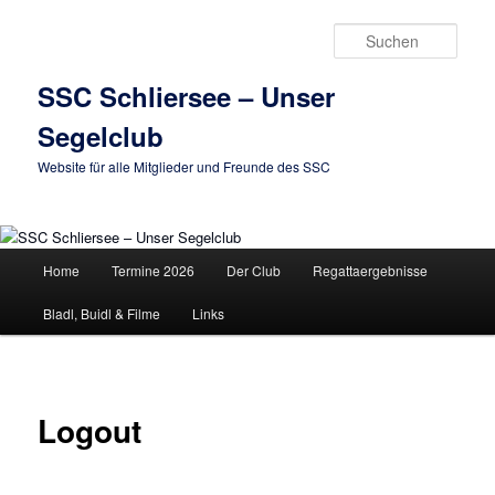
Zum
primären
Such
Inhalt
springen
SSC Schliersee – Unser
Segelclub
Website für alle Mitglieder und Freunde des SSC
Hauptmenü
Home
Termine 2026
Der Club
Regattaergebnisse
Bladl, Buidl & Filme
Links
Logout