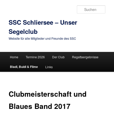
Zum
primären
Such
Inhalt
springen
SSC Schliersee – Unser
Segelclub
Website für alle Mitglieder und Freunde des SSC
Hauptmenü
Home
Termine 2026
Der Club
Regattaergebnisse
Bladl, Buidl & Filme
Links
Clubmeisterschaft und
Blaues Band 2017