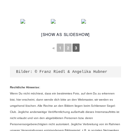
[SHOW AS SLIDESHOW]
◄
1
2
3
Bilder: © Franz Riedl & Angelika Hubner
Rechtliche Hinweise:
Wenn Du nicht möchtest, dass ein bestimmtes Foto, auf dem Du zu erkennen
bist, hier erscheint, dann wende dich bitte an den Webmaster, wir werden es
umgehend löschen. Alle Rechte an den Bildern liegen beim Schlierseer Segel-
Club. Jegliche anderweitige Veröffentlichung außerhalb dieses Internetauftritts ist
nicht erlaubt und von den abgebildeten Personen bzw. deren
Personensorgeberechtigten nicht autorisiert. Jegliche Verbreitung von im Rahmen
unserer Veranstaltungen entstandenem Bildmaterial, z.B. in sozialen Netzwerken,