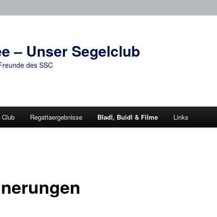
e – Unser Segelclub
d Freunde des SSC
 Club
Regattaergebnisse
Bladl, Buidl & Filme
Links
nnerungen