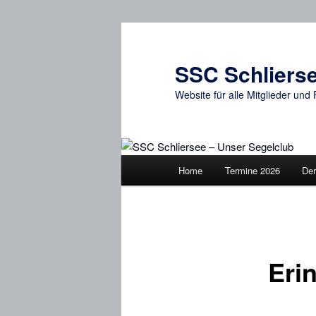
Zum
primären
Inhalt
SSC Schlierse
springen
Website für alle Mitglieder un
Hauptmenü
Home
Termine 2026
Der
Eri