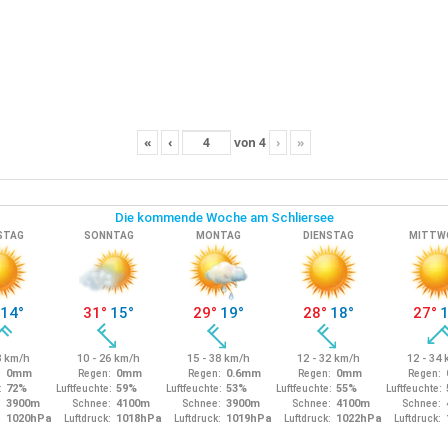
«
‹
von
4
›
»