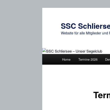
Zum
primären
Inhalt
SSC Schlierse
springen
Website für alle Mitglieder un
Hauptmenü
Home
Termine 2026
Der
Ter