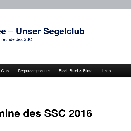
e – Unser Segelclub
d Freunde des SSC
 Club
Regattaergebnisse
Bladl, Buidl & Filme
Links
mine des SSC 2016