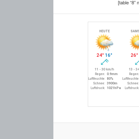
[table “8” 