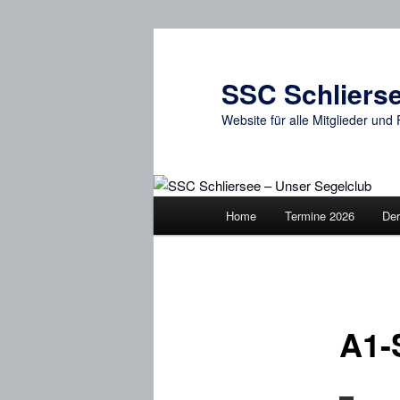
Zum
primären
Inhalt
SSC Schlierse
springen
Website für alle Mitglieder un
Hauptmenü
Home
Termine 2026
Der
A1-