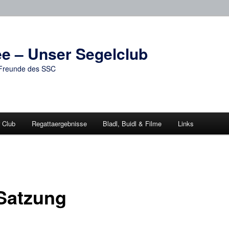
e – Unser Segelclub
d Freunde des SSC
 Club
Regattaergebnisse
Bladl, Buidl & Filme
Links
Satzung